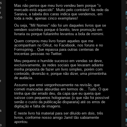
as
Mas não pense que meu livro vendeu bem porque "o
o
mercado está aquecido". Muito pelo contrário! Na rede da
a
Saraiva, a tabela dos caras indica que vendemos, em
 o
toda a rede, apenas cinco exemplares!
Ou seja, "Mil Nomes" não foi um daqueles livros que se
vendem sozinhos porque é bonito, teve promoção em
livraria ou porque fuilaninho levantou a bola de mimimi.
Quem comprou meu livro foram aqueles que me
acompanham no Orkut, no Facebook, nos foruns e no
Formspring... Que repassa para outras centenas de
trocentas pessoas no Twitter.
Meu pequeno e humilde sucesso em vendas se deve,
exclusivamente, às redes sociais que levaram adiante
minha proposta de fazer um livro simples, porém com
conteúdo, diversão e, porque não dizer, uma pímentinha
de audácia.
e
Assumo que errei vergonhosamente na revisão, que
cometi mancadas absurdas em termos de... Tudo. O que
trinha que dar errado deu, da capa que eu queria que
saísse com pequenos hologramas (o que não foi possível
senão o custo da publicação dispararia) até os erros de
digitação e falta de imagens.
a
E neste livro há material para ser diluído em dois, três
livros, conforme nosso amigo Jamil tão sabiamente
apontou.
o