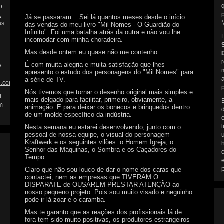
o
a
Já se passaram... Sei lá quantos meses desde o início
as
das vendas do meu livro "Mil Nomes - O Guardião do
Infinito". Foi uma batalha atrás da outra e não vou lhe
incomodar com minha choradeira.
Mas desde ontem eu quase não me contenho.
e
É com muita alegria e muita satisfação que lhes
y
apresento o estudo dos personagens do "Mil Nomes" para
a série de TV.
e.com
.
Nós tivemos que tornar o desenho original mais simples e
l
mais delgado para facilitar, primeiro, obviamente, a
m
animação. E para deixar os bonecos e brinquedos dentro
de um molde específico da indústria.
Nesta semana eu estarei desenvolvendo, junto com o
pessoal de nossa equipe, o visual do personagem
Kraftwerk e os seguintes vilões: o Homem Igreja, o
Senhor das Máquinas, o Sombra e os Caçadores do
Tempo.
Claro que não sou louco de dar o nome dos caras que
contactei, nem as empresas que TIVERAM O
DISPARATE de OUSAREM PRESTAR ATENÇÃO ao
nosso pequeno projeto. Pois sou muito visado e neguinho
pode ir lá zoar e o caramba.
Mas te garanto que as reações dos profissionais lá de
fora tem sido muito positivas, os produtores estrangeiros