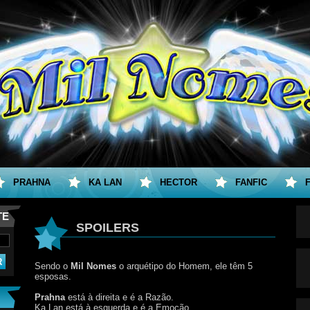
PRAHNA
KA LAN
HECTOR
FANFIC
TE
SPOILERS
Sendo o
Mil Nomes
o arquétipo do Homem, ele têm 5
esposas.
Prahna
está à direita e é a Razão.
Ka Lan está à esquerda e é a Emoção.