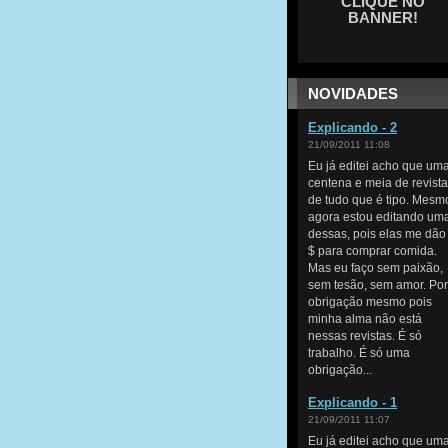
CLIQUE NO
BANNER!
NOVIDADES
Explicando - 2
21/09/2011 11:08
Eu já editei acho que um
centena e meia de revist
de tudo que é tipo. Mesm
agora estou editando um
dessas, pois elas me dão
$ para comprar comida.
Mas eu faço sem paixão,
sem tesão, sem amor. Por
obrigação mesmo pois
minha alma não está
nessas revistas. É só
trabalho. É só uma
obrigação...
Explicando - 1
21/09/2011 11:07
Eu já editei acho que um