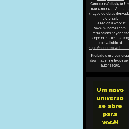
Commons Atribuição-Us
não-comercial-Vedada 
criação de obras derivad
3.0 Brasil
.
Based on a work at
www.milnomes.com
.
Permissions beyond th
scope of this license ma
be available at
https://milnomes.webnod
Proibido o uso comercia
das imagens e textos se
autorização.