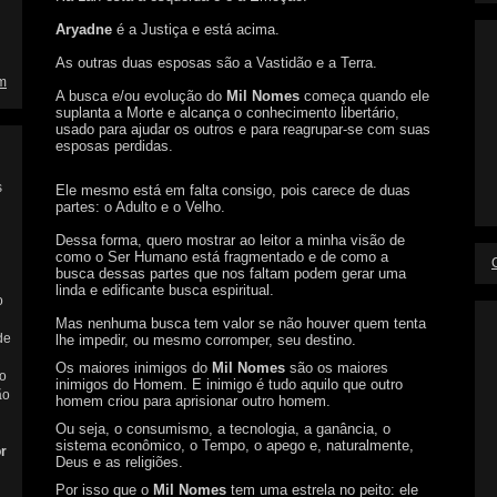
Aryadne
é a Justiça e está acima.
As outras duas esposas são a Vastidão e a Terra.
m
A busca e/ou evolução do
Mil Nomes
começa quando ele
suplanta a Morte e alcança o conhecimento libertário,
usado para ajudar os outros e para reagrupar-se com suas
esposas perdidas.
s
Ele mesmo está em falta consigo, pois carece de duas
partes: o Adulto e o Velho.
Dessa forma, quero mostrar ao leitor a minha visão de
como o Ser Humano está fragmentado e de como a
busca dessas partes que nos faltam podem gerar uma
linda e edificante busca espiritual.
o
Mas nenhuma busca tem valor se não houver quem tenta
de
lhe impedir, ou mesmo corromper, seu destino.
Os maiores inimigos do
Mil Nomes
são os maiores
o
inimigos do Homem. E inimigo é tudo aquilo que outro
ão
homem criou para aprisionar outro homem.
Ou seja, o consumismo, a tecnologia, a ganância, o
sistema econômico, o Tempo, o apego e, naturalmente,
r
Deus e as religiões.
Por isso que o
Mil Nomes
tem uma estrela no peito: ele