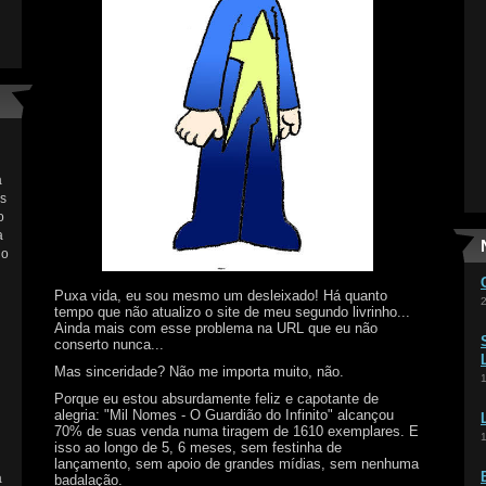
a
as
o
a
 o
Puxa vida, eu sou mesmo um desleixado! Há quanto
tempo que não atualizo o site de meu segundo livrinho...
Ainda mais com esse problema na URL que eu não
conserto nunca...
Mas sinceridade? Não me importa muito, não.
Porque eu estou absurdamente feliz e capotante de
alegria: "Mil Nomes - O Guardião do Infinito" alcançou
70% de suas venda numa tiragem de 1610 exemplares. E
isso ao longo de 5, 6 meses, sem festinha de
lançamento, sem apoio de grandes mídias, sem nenhuma
a
badalação.