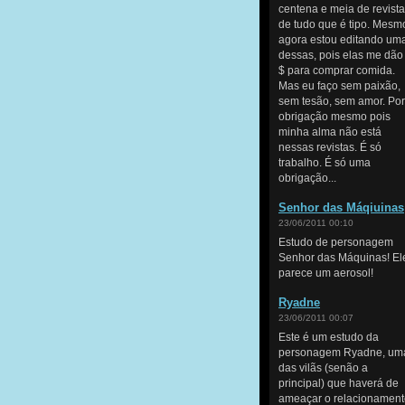
centena e meia de revist
de tudo que é tipo. Mesm
agora estou editando um
dessas, pois elas me dão
$ para comprar comida.
Mas eu faço sem paixão,
sem tesão, sem amor. Por
obrigação mesmo pois
minha alma não está
nessas revistas. É só
trabalho. É só uma
obrigação...
Senhor das Máqiuinas
23/06/2011 00:10
Estudo de personagem
Senhor das Máquinas! El
parece um aerosol!
Ryadne
23/06/2011 00:07
Este é um estudo da
personagem Ryadne, um
das vilãs (senão a
principal) que haverá de
ameaçar o relacionament