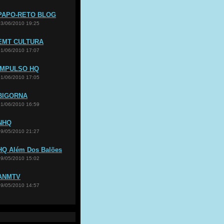
PAPO-RETO BLOG
03/06/2010 19:25
EMT CULTURA
01/06/2010 17:07
IMPULSO HQ
01/06/2010 17:05
BIGORNA
01/06/2010 16:59
NHQ
29/05/2010 21:27
HQ Além Dos Balões
29/05/2010 15:02
ANMTV
29/05/2010 14:57