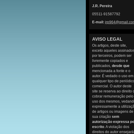
J.R. Pereira
05511-91587792
E-mail:
jrp964@g
mail.co
AVISO LEGAL
Os artigos, deste site,
exceto aqueles assinado
por terceiros, podem ser
livremente copiados e
publicados,
desde que
mencionada a fonte e o
autor. É vedado o uso em
qualquer tipo de periódic
comercial. O autor deste
site se reserva ao direito 
cobrar remuneração pelo
uso dos mesmos, vedand
expressamente a utilizaç
de artigos ou imagens de
sua criação
sem
autorização expressa po
escrito
. A violação dos
direitos do autor ensejará