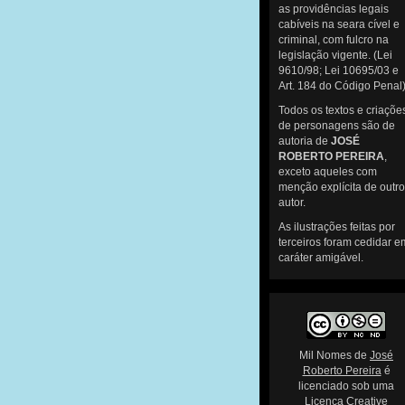
as providências legais
cabíveis na seara cível e
criminal, com fulcro na
legislação vigente. (Lei
9610/98; Lei 10695/03 e
Art. 184 do Código Penal
Todos os textos e criaçõe
de personagens são de
autoria de
JOSÉ
ROBERTO PEREIRA
,
exceto aqueles com
menção explícita de outro
autor.
As ilustrações feitas por
terceiros foram cedidar e
caráter amigável.
Mil Nomes
de
José
Roberto Pereira
é
licenciado sob uma
Licença Creative