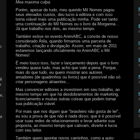
Mea maxima culpa.
Porém, apesar de tudo, meu querido Mil Nomes pagou
seus elevados custos, deu lucro à editora e com isso
torna viável mais uma publicação minha. Pode ser tanto
uma continuação do Mil Nomes ou o livro da Morganna...
Já que trabalho nos dois, ao mesmo tempo.
Também estive no evento AnimABC, a convite de nosso
considerado Átila, quando firmamos uma parceria de
trabalho, criação e divulgação. Assim, em maio de 2011
o
estaremos lançando oficialmente no AnimABC o Mil
Nomes!
É meio louco isso, fazer o lançamento depois que o livro
vendeu quase tudo, mas acho que vale a pena. Porque,
mais do que tudo, eu quero mostrar aos autores
amadores (de quadrinhos ou livros) que é possível não só
cê
criar personagens atraentes...
r
Mas convencer editores a investirem em seu trabalho, ao
mesmo tempo em que há desdobramentos de marketing,
e,
licenciamento e muitas outras coisas que podem tornar
sua publicação viável.
Por mais que nos digam que "brasileiro não gosta de ler",
eu sou a prova de que não é nada disso; que é é possível
ta
usar suas redes de relacionamento e levar adiante sua
proposta, ao mesmo tempo que cativam, diverte e lucra
com seu leitor.
Também quero apontar novos caminhos, como a auto-