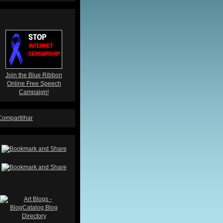
Join the Blue Ribbon
Online Free Speech
Campaign!
Compartilhar