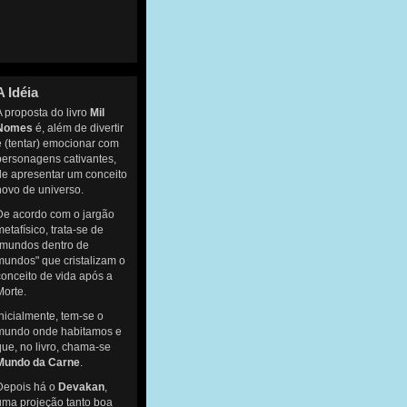
A Idéia
A proposta do livro
Mil
Nomes
é, além de divertir
e (tentar) emocionar com
personagens cativantes,
de apresentar um conceito
novo de universo.
De acordo com o jargão
metafísico, trata-se de
"mundos dentro de
mundos" que cristalizam o
conceito de vida após a
Morte.
Inicialmente, tem-se o
mundo onde habitamos e
que, no livro, chama-se
Mundo da Carne
.
Depois há o
Devakan
,
uma projeção tanto boa