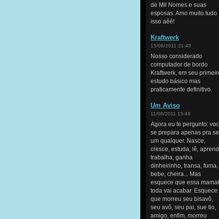
de Mil Nomes e suas
esposas. Amo muito tudo
isso aêê!
Kraftwerk
15/06/2011 21:43
Nosso considerado
computador de bordo
Kraftwerk, em seu primeir
estudo básico mas
praticamente definitivo.
Um Aviso
11/06/2011 15:46
Agora eu te pergunto: vo
se prepara apenas pra se
um qualquer. Nasce,
cresce, estuda, lê, aprend
trabalha, ganha
dinheirinho, transa, fuma,
bebe, cheira... Mas
esquece que essa mama
toda vai acabar. Esquece
que morreu seu bisavô,
seu avô, seu pai, sue tio,
amigo, enfim, morreu