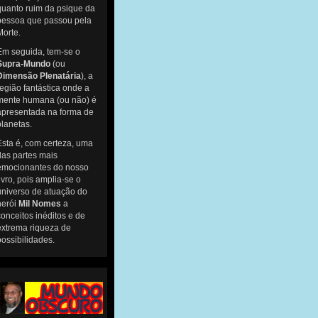
quanto ruim da psique da
pessoa que passou pela
Morte.
Em seguida, tem-se o
Supra-Mundo
(ou
Dimensão Plenatária
), a
região fantástica onde a
mente humana (ou não) é
apresentada na forma de
planetas.
Esta é, com certeza, uma
das partes mais
emocionantes do nosso
livro, pois amplia-se o
universo de atuação do
herói
Mil Nomes
a
conceitos inéditos e de
extrema riqueza de
possibilidades.