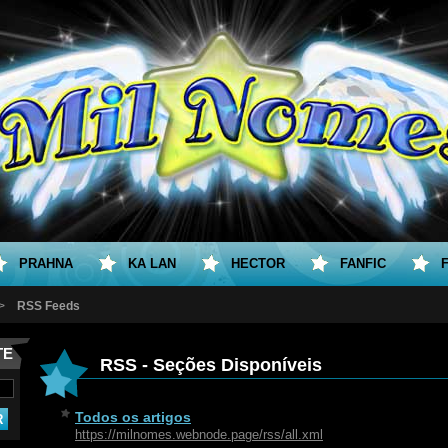
PRAHNA
KA LAN
HECTOR
FANFIC
>
RSS Feeds
TE
RSS - Seções Disponíveis
Todos os artigos
https://milnomes.webnode.page/rss/all.xml