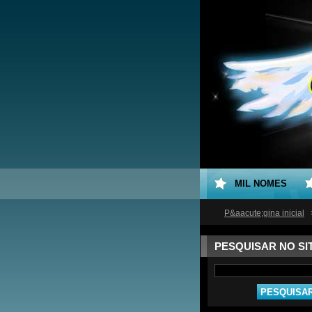
MIL NOMES
P&aacute;gina inicial
PESQUISAR NO SI