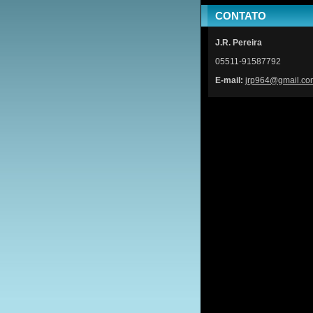
CONTATO
J.R. Pereira
05511-91587792
E-mail:
jrp964@g
mail.co