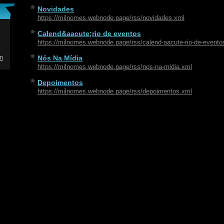
Novidades
https://milnomes.webnode.page/rss/novidades.xml
Calend&aacute;rio de eventos
https://milnomes.webnode.page/rss/calend-aacute-rio-de-evento
m
Nós Na Mídia
https://milnomes.webnode.page/rss/nos-na-midia.xml
Depoimentos
https://milnomes.webnode.page/rss/depoimentos.xml