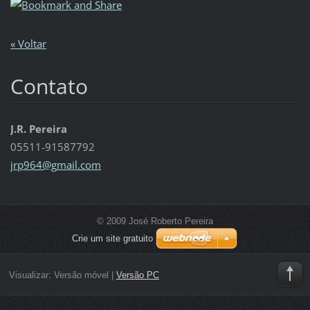
« Voltar
Contato
J.R. Pereira
05511-91587792
jrp964@g
mail.com
© 2009 José Roberto Pereira
Crie um site gratuito
Visualizar:
Versão móvel
|
Versão PC